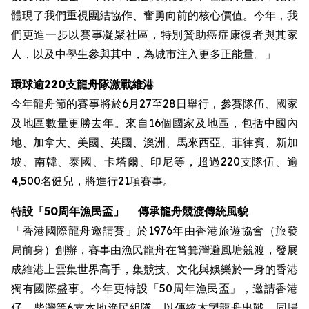
體現了我們重視團結協作、奮勇向前的核心價值。今年，我
們更進一步以賽事凝聚社區，特別贊助癌症康復者與其家
人，以及中學生參與其中，為城市注入更多正能量。」
環球逾220支龍舟隊激戰維港
今年龍舟節的賽事將於6月27至28日舉行，參賽隊伍、國家
及地區數量更勝去年。來自16個國家及地區，包括中國內
地、加拿大、美國、英國、澳洲、馬來西亞、菲律賓、新加
坡、南韓、泰國、卡塔爾、印尼等，超過220支隊伍、逾
4,500名健兒，將進行21項賽事。
特設
「50周年漁民盃」
傳承龍舟競渡傳統風貌
「香港國際龍舟邀請賽」於1976年由香港旅遊協會（旅發
局前身）創辦，賽事由漁民龍舟在筲箕灣避風塘競渡，發展
成維港上雲集世界高手，集競技、文化與娛樂於一身的香港
獨有國際盛事。今年更特設「50周年漁民盃」，邀請香港
仔、柴灣等6支本地漁民組隊，以傳統木製龍舟出戰。同場