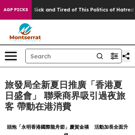
 Are Sick and Tired of This Politics of Hatred”
The St
AGP PICKS
旅發局全新夏日推廣「香港夏
日盛會」 聯乘商界吸引過夜旅
客 帶動在港消費
頭炮「永明香港國際龍舟節」慶賀金禧
活動加長全面升