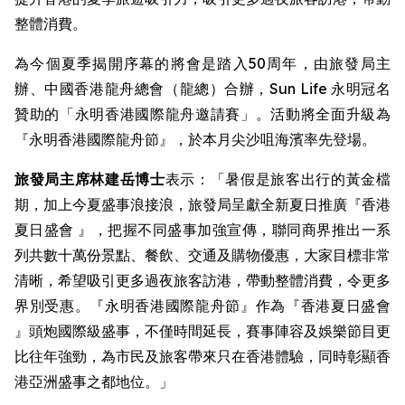
整體消費。
為今個夏季揭開序幕的將會是踏入50周年，由旅發局主
辦、中國香港龍舟總會（龍總）合辦，Sun Life 永明冠名
贊助的「永明香港國際龍舟邀請賽」。活動將全面升級為
『永明香港國際龍舟節』，於本月尖沙咀海濱率先登場。
旅發局主席林建岳博士
表示：「暑假是旅客出行的黃金檔
期，加上今夏盛事浪接浪，旅發局呈獻全新夏日推廣『香港
夏日盛會 』，把握不同盛事加強宣傳，聯同商界推出一系
列共數十萬份景點、餐飲、交通及購物優惠，大家目標非常
清晰，希望吸引更多過夜旅客訪港，帶動整體消費，令更多
界別受惠。『永明香港國際龍舟節』作為『香港夏日盛會
』頭炮國際級盛事，不僅時間延長，賽事陣容及娛樂節目更
比往年強勁，為市民及旅客帶來只在香港體驗，同時彰顯香
港亞洲盛事之都地位。」