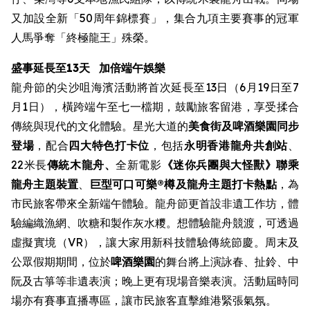
又加設全新「50周年錦標賽」，集合九項主要賽事的冠軍
人馬爭奪「終極龍王」殊榮。
盛事延長至13天
加倍端午娛樂
龍舟節的尖沙咀海濱活動將首次延長至13日（6月19日至7
月1日），橫跨端午至七一檔期，鼓勵旅客留港，享受揉合
傳統與現代的文化體驗。星光大道的
美食街
及啤酒樂園同步
登場
，配合
四大特色打卡位
，包括
永明香港龍舟共創站
、
22米長
傳統木龍舟、
全新電影
《迷你兵團與大怪獸》聯乘
龍舟主題裝置
、
巨型可口可樂®樽及龍舟主題打卡熱點
，為
市民旅客帶來全新端午體驗。龍舟節更首設非遺工作坊，體
驗編織漁網、吹糖和製作灰水糭。想體驗龍舟競渡，可透過
虛擬實境（VR），讓大家用新科技體驗傳統節慶。周末及
公眾假期期間，位於
啤酒樂園
的舞台將上演詠春、扯鈴、中
阮及古箏等非遺表演；晚上更有現場音樂表演。活動屆時同
場亦有賽事直播專區，讓市民旅客直擊維港緊張氣氛。