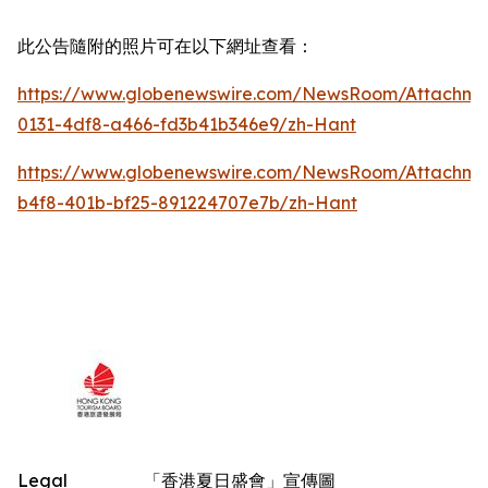
此公告隨附的照片可在以下網址查看：
https://www.globenewswire.com/NewsRoom/Attachm
0131-4df8-a466-fd3b41b346e9/zh-Hant
https://www.globenewswire.com/NewsRoom/Attachm
b4f8-401b-bf25-891224707e7b/zh-Hant
Legal
「香港夏日盛會」宣傳圖