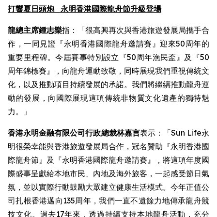
打響夏日頭炮
永明香港國際龍舟節升級登場
龍總主席鍾志樂
指：「很高興再次與香港旅遊發展局攜手合
作，一同見證『永明香港國際龍舟邀請賽』迎來50周年的
重要里程碑。今屆賽事特別設立『50周年漁民盃』及『50
周年錦標賽』，向龍舟運動致敬，同時展現我們重視傳統文
化，以及推動項目持續發展的承諾。我們將繼續推動龍舟運
動的發展，向國際展現這項傳統非物質文化遺產的獨特魅
力。」
香港永明金融有限公司行政總裁林嘉言
表示：「Sun Life永
明很榮幸能與香港旅遊發展局合作，冠名贊助『永明香港國
際龍舟節』及『永明香港國際龍舟邀請賽』，將這項年度國
際盛事呈獻給本地市民、內地及海外旅客，一起感受節日氣
氛，並以實際行動鼓勵大眾建立健康生活模式。今年正值公
司扎根香港邁向135周年，我們一直不遺餘力地傳承龍舟競
技文化。過去17年來，透過持續支持本地龍舟活動，充分