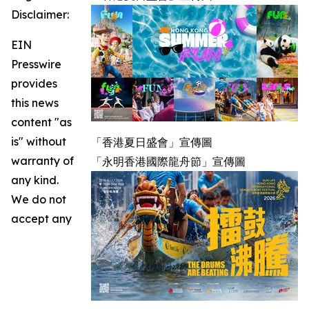
Disclaimer:
EIN
Presswire
provides
this news
content "as
is" without
「香港夏日盛會」宣傳圖
warranty of
「永明香港國際龍舟節」宣傳圖
any kind.
We do not
accept any