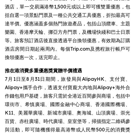
酒店，單一交易滿港幣1,500元或以上即可獲雙重優惠，包
括自選一項景點門票及一種公共交通工具優惠，折扣最高可
達半價。優惠涵蓋多個熱門旅遊產品，包括山頂纜車、主題
樂園、香港摩天輪、挪亞方舟門票，及機場快綫和巴士日票
等。旅客預訂酒店後直接透過平台換領優惠，有效期為訂購
酒店房間日期起兩周內。每個Trip.com及携程旅行帳戶可
換領優惠一次，送完即止。
推在港消費多重優惠獎賞贈半價禮遇
7月1日至8月31日期間，旅發局與AlipayHK、支付寶、
Alipay+攜手合作，透過支付寶龐大內地與Alipay+海外合
作錢包用戶基礎，旅客只需於全港近百間參與商場，包括中
環街市、希慎廣場、國際金融中心商場、香港國際機場、
K11、美麗華廣場、新城市廣場、奧海城、山頂廣場、崇光
百貨、赤柱廣場、時代廣場、皇室堡等，掃描指定二維碼參
與活動，即可隨機獲得最高港幣或人民幣500元的消費獎