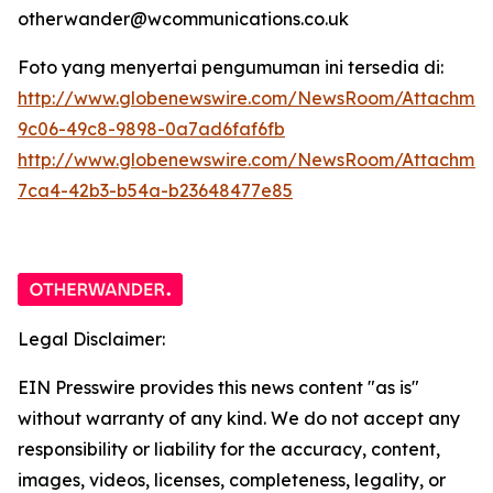
otherwander@wcommunications.co.uk
Foto yang menyertai pengumuman ini tersedia di:
http://www.globenewswire.com/NewsRoom/Attachmen
9c06-49c8-9898-0a7ad6faf6fb
http://www.globenewswire.com/NewsRoom/Attachme
7ca4-42b3-b54a-b23648477e85
Legal Disclaimer:
EIN Presswire provides this news content "as is"
without warranty of any kind. We do not accept any
responsibility or liability for the accuracy, content,
images, videos, licenses, completeness, legality, or