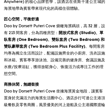
Anywhere) 的核心品牌哲學，該酒店在依斯干達公主城的
海濱地帶為賓客帶來現代化的高檔住宿體驗。
匠心空間，平衡舒適
Dao by Dorsett Puteri Cove 俯瞰海濱碼頭，高 32 層，設
有 213 間客房，分為四種房型：
開放式客房 (Studio)、單
臥客房 (One Bedroom)、雙臥套房 (Two Bedroom) 和
雙臥豪華套房 (Two Bedroom Plus Facility)
。每間客房
均專為獨立生活而設計，配備設施齊全的小廚房、洗衣設施
和冰箱。賓客專享游泳池、設備完善的健身房、會議設施及
水療/按摩浴缸，獲得放鬆身心、恢復活力或專注工作的理
想空間。
商務休閒，無縫銜接
Dao by Dorsett Puteri Cove 坐擁海濱黃金地段，讓賓客
置身於充滿活力的海濱生活圈中心。酒店步行可達公主港頂
級餐飲及零售商圈，風景優美的河上遊船及公主港國際渡輪