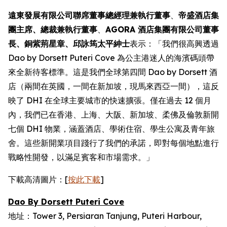
遠東發展有限公司聯席董事總經理兼執行董事
、
帝盛酒店集
團主席、總裁兼執行董事
、
AGORA 酒店集團有限公司董事
長、銅紫荊星章、邱詠筠太平紳士
表示：「我們很高興透過
Dao by Dorsett Puteri Cove 為公主港迷人的海濱碼頭帶
來全新待客標準。這是我們全球第四間 Dao by Dorsett 酒
店（兩間在英國，一間在新加坡，現馬來西亞一間），這反
映了 DHI 在全球主要城市的快速擴張。僅在過去 12 個月
內，我們已在香港、上海、大阪、新加坡、柔佛及倫敦新開
七個 DHI 物業，涵蓋酒店、學術住宿、學生公寓及青年旅
舍。這些新開業項目踐行了我們的承諾，即對每個地點進行
戰略性開發，以滿足賓客和市場需求。」
下載高清圖片：[
按此下載
]
Dao By Dorsett Puteri Cove
地址：Tower 3, Persiaran Tanjung, Puteri Harbour,