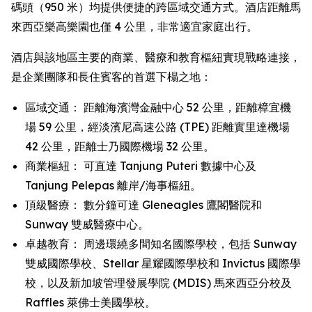
碼頭（950 米）均提供便捷的跨區域交通方式。酒店距離馬
來西亞樂高樂園也僅 4 公里，非常適宜家庭出行。
酒店與該地區主要的商業、醫療和教育樞紐實現戰略連接，
是企業團隊和長住賓客的首選下榻之地：
區域交通： 距離海濱灣金融中心 52 公里，距離樟宜機
場 59 公里，經淡濱尼高速公路 (TPE) 距離實里達機場
42 公里，距離士乃國際機場 32 公里。
商業樞紐： 可直達 Tanjung Puteri 數據中心及
Tanjung Pelepas 離岸/海事樞紐。
頂級醫療： 數分鐘可達 Gleneagles 鷹閣醫院和
Sunway 雙威醫療中心。
卓越教育： 周邊環繞多間知名國際學校，包括 Sunway
雙威國際學校、Stellar 星耀國際學校和 Invictus 國際學
校，以及新加坡管理發展學院 (MDIS) 馬來西亞分校及
Raffles 萊佛士美國學校。