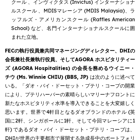
クール 、インヴィクタス (Invictus) インターナショナ
ルスクール 、MDISマレーシア (MDIS Malaysia)、ラ
ッフルズ・アメリカンスクール (Raffles American
School) など、名門インターナショナルスクールに囲
まれた立地。
FECの執行役員兼共同マネージングディレクター、DHIの
会長兼社長兼執行役員、そしてAGORA ホスピタリティー
ズ (AGORA Hospitalities) の会長を務めるウイニー・
チウ (Ms. Winnie CHIU) (BBS, JP)
は次のように述べて
いる。「ダオ・バイ・ドーセット・プテリ・コーブの開業
により、プテリハーバーの素晴らしいマリーナフロントに
新たなホスピタリティ水準を導入できることを大変嬉しく
思います。世界で4軒目となるダオブランドのホテル (英
国に2軒、シンガポールに1軒、そして今回マレーシアに1
軒) であるダオ・バイ・ドーセット・プテリ・コーブは、
DHIが世界の主要都市で展開する急成長中のポートフォリ