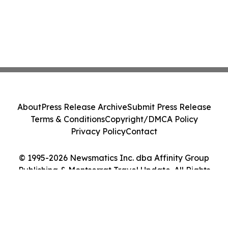
About
Press Release Archive
Submit Press Release
Terms & Conditions
Copyright/DMCA Policy
Privacy Policy
Contact
© 1995-2026 Newsmatics Inc. dba Affinity Group
Publishing & Montserrat Travel Update. All Rights
Reserved.
Cookie Settings / Your Privacy Choices