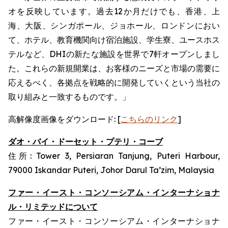
オを反映しています。過去12か月だけでも、香港、上
海、大阪、シンガポール、ジョホール、ロンドンにおい
て、ホテル、教育機関向け宿泊施設、学生寮、ユースホス
テルなど、DHIの新たな施設を世界で7軒オープンしまし
た。これらの新規開業は、お客様のニーズと市場の需要に
応えるべく、各拠点を戦略的に開発していくという当社の
取り組みと一致するものです。」
高解像度画像をダウンロード: [
こちらのリンク
]
ダオ・バイ・ドーセット・プテリ・コーブ
住所: Tower 3, Persiaran Tanjung, Puteri Harbour,
79000 Iskandar Puteri, Johor Darul Ta’zim, Malaysia
ファー・イースト・コンソーシアム・インターナショナ
ル・リミテッドについて
ファー・イースト・コンソーシアム・インターナショナ