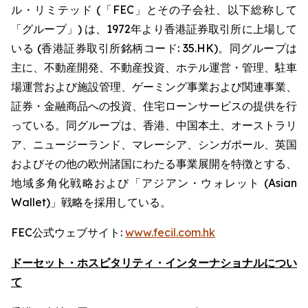
ル・リミテッド (「FEC」とその子会社、以下総称して
「グループ」) は、1972年より香港証券取引所に上場して
いる (香港証券取引所銘柄コード: 35.HK)。同グループは
主に、不動産開発、不動産投資、ホテル運営・管理、駐車
場運営および施設管理、ゲーミング事業および関連事業、
証券・金融商品への投資、住宅ローンサービスの提供を行
っている。同グループは、香港、中国本土、オーストラリ
ア、ニュージーランド、マレーシア、シンガポール、英国
およびその他の欧州諸国にわたる事業展開を特徴とする、
地域多角化戦略および「アジアン・ウォレット (Asian
Wallet)」戦略を採用している。
FEC公式ウェブサイト:
www.fecil.com.hk
ドーセット・ホスピタリティ・インターナショナルについ
て