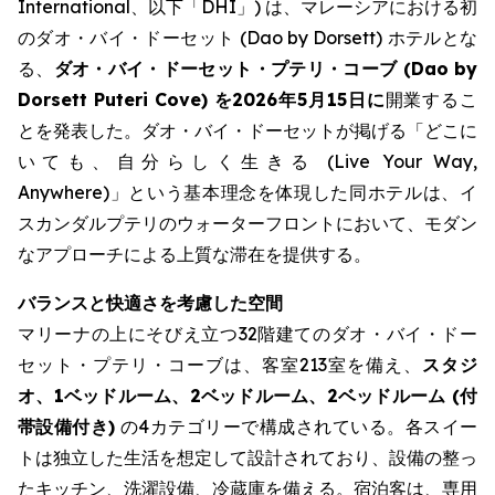
International、以下「DHI」) は、マレーシアにおける初
のダオ・バイ・ドーセット (Dao by Dorsett) ホテルとな
る、
ダオ・バイ・ドーセット・プテリ・コーブ (Dao by
Dorsett Puteri Cove) を2026年5月15日に
開業するこ
とを発表した。ダオ・バイ・ドーセットが掲げる「どこに
いても、自分らしく生きる (Live Your Way,
Anywhere)」という基本理念を体現した同ホテルは、イ
スカンダルプテリのウォーターフロントにおいて、モダン
なアプローチによる上質な滞在を提供する。
バランスと快適さを考慮した空間
マリーナの上にそびえ立つ32階建てのダオ・バイ・ドー
セット・プテリ・コーブは、客室213室を備え、
スタジ
オ、1ベッドルーム、2ベッドルーム、2ベッドルーム (付
帯設備付き)
の4カテゴリーで構成されている。各スイー
トは独立した生活を想定して設計されており、設備の整っ
たキッチン、洗濯設備、冷蔵庫を備える。宿泊客は、専用