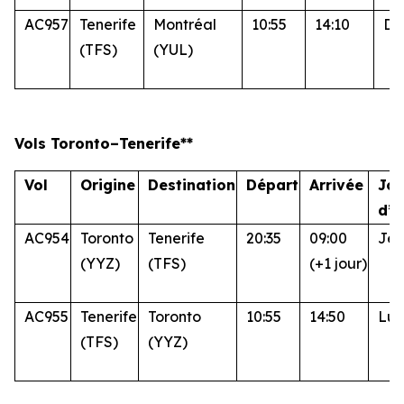
AC957
Tenerife
Montréal
10:55
14:10
Di
(TFS)
(YUL)
Vols Toronto–Tenerife**
Vol
Origine
Destination
Départ
Arrivée
Jou
d’e
AC954
Toronto
Tenerife
20:35
09:00
Jeu
(YYZ)
(TFS)
(+1 jour)
AC955
Tenerife
Toronto
10:55
14:50
Lun.
(TFS)
(YYZ)