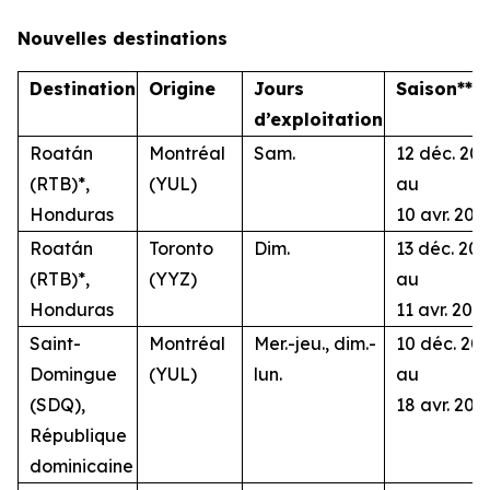
Nouvelles destinations
Destination
Origine
Jours
Saison**
d’exploitation
Roatán
Montréal
Sam.
12 déc. 20
(RTB)*,
(YUL)
au
Honduras
10 avr. 202
Roatán
Toronto
Dim.
13 déc. 20
(RTB)*,
(YYZ)
au
Honduras
11 avr. 202
Saint-
Montréal
Mer.-jeu., dim.-
10 déc. 20
Domingue
(YUL)
lun.
au
(SDQ),
18 avr. 202
République
dominicaine