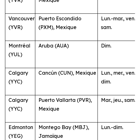
(YVR)
Mexique
Vancouver
Puerto Escondido
Lun.-mar., ven.-
(YVR)
(PXM), Mexique
sam.
Montréal
Aruba (AUA)
Dim.
(YUL)
Calgary
Cancún (CUN), Mexique
Lun., mer., ven.,
(YYC)
dim.
Calgary
Puerto Vallarta (PVR),
Mar., jeu., sam.
(YYC)
Mexique
Edmonton
Montego Bay (MBJ),
Lun.-dim.
(YEG)
Jamaïque