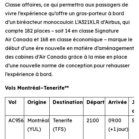
Classe affaires, ce qui permettra aux passagers de
vivre l’expérience qu’offre un gros-porteur à bord
d’un biréacteur monocouloir. L’A321XLR d’Airbus, qui
compte 182 places – soit 14 en classe Signature
Air Canada et 168 en classe économique – marque le
début d’une ère nouvelle en matière d’aménagement
des cabines d’Air Canada grâce à la mise en place
d’une nouvelle norme de conception pour rehausser
l’expérience à bord.
Vols Montréal–Tenerife**
Vol
Origine
Destination
Départ
Arrivée
Jo
d’
AC956
Montréal
Tenerife
21:00
09:00
Sa
(YUL)
(TFS)
(+1 jour)