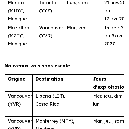
Mérida
Toronto
Lun., sam.
21 nov. 202
(MID)*,
(YYZ)
au
Mexique
17 avr. 202
Mazatlán
Vancouver
Mar., ven.
15 déc. 20
(MZT)*,
(YVR)
au 9 avr.
Mexique
2027
Nouveaux vols sans escale
Origine
Destination
Jours
d’exploitation
Vancouver
Liberia (LIR),
Mer.-jeu., dim.-
(YVR)
Costa Rica
lun.
Vancouver
Monterrey (MTY),
Mar., jeu., sam.