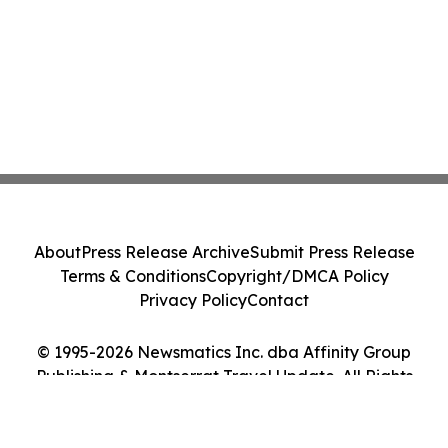
About
Press Release Archive
Submit Press Release
Terms & Conditions
Copyright/DMCA Policy
Privacy Policy
Contact
© 1995-2026 Newsmatics Inc. dba Affinity Group
Publishing & Montserrat Travel Update. All Rights
Reserved.
Cookie Settings / Your Privacy Choices