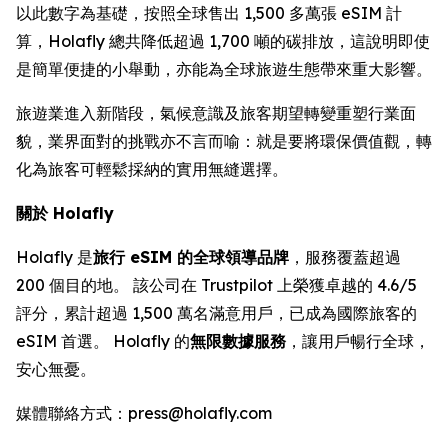
以此數字為基礎，按照全球售出 1,500 多萬張 eSIM 計
算，Holafly 總共降低超過 1,700 噸的碳排放，這說明即使
是簡單便捷的小舉動，亦能為全球旅遊生態帶來重大影響。
旅遊業進入新階段，氣候意識及旅客期望轉變重塑行業面
貌，業界面對的挑戰亦不言而喻：就是要將環保價值觀，轉
化為旅客可輕鬆採納的實用無縫選擇。
關於 Holafly
Holafly 是
旅行 eSIM 的全球領導品牌
，服務覆蓋超過
200 個目的地。 該公司在 Trustpilot 上榮獲卓越的 4.6/5
評分，累計超過 1,500 萬名滿意用戶，已成為國際旅客的
eSIM 首選。 Holafly 的
無限數據服務
，讓用戶暢行全球，
安心無憂。
媒體聯絡方式：press@holafly.com