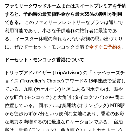
ファミリークワッドルームまたはスイートプレミアを予約
すると、予約時の最安値料金から最大35%の割引が利用
できる。
このファミリーフレンドリーなプランは通年で
利用可能であり、小さな子供連れの旅行者に最適であ
る。 イースター休暇の忘れられない家族の思い出づくり
に、ぜひドーセット・モンコック香港で
今すぐご予約を
。
ドーセット・モンコック香港について
トリップアドバイザー (TripAdvisor) の「トラベラーズチ
ョイス (Traveller’s Choice) アワードを13年連続で受賞し
ている、九龍 (カオルーン) 地区にある同ホテルは、賑や
かな旺角 (モンコック) と大角咀 (タイコクツイ) の中間に
位置している。 同ホテルは奧運站 (オリンピック) MTR駅
から徒歩わずか7分という便利な立地にあり、香港の多彩
な魅力を満喫するのに最適なロケーションである。 宿泊
客は、旺角 (モンコック)、西九龍 (ウエストカオルーン)、