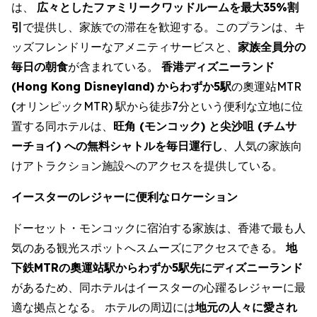
は、
広々としたファミリークワッドルームを最大35%割
引
で提供し、家族での滞在を歓迎する。このプランは、キ
ッズフレンドリーなアメニティサービスと、
家族全員分の
毎日の朝食
が含まれている。
香港ディズニーランド
(Hong Kong Disneyland)
からわずか5駅
の奧運站MTR
(オリンピックMTR) 駅から徒歩7分という便利な立地に位
置する同ホテルは、
旺角 (モンコック) と尖沙咀 (チムサ
ーチョイ) への無料シャトルを毎日運行し
、人気の家族向
けアトラクション施設へのアクセスを提供している。
イースターのレジャーに便利なロケーション
ドーセット・モンコックに宿泊する家族は、香港で最も人
気のある観光スポットへスムーズにアクセスできる。
地
下鉄MTRの奧運站駅からわずか5駅先にディズニーランド
があるため、同ホテルはイースターの心躍るレジャーに最
適な拠点となる。 ホテルの周辺には
地元の人々に愛され