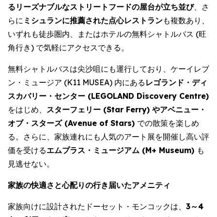
るリーズナブルなストリートフードの屋台が立ち並び
、さ
らに
ミシュランに推薦された点心レストラン
も複数あり、
いずれも徒歩圏内、またはホテルの無料シャトルバス (旺
角行き) で気軽にアクセスできる。
無料シャトルバスは尖沙咀にも運行しており、ケーイレブ
ン・ミュージア (K11 MUSEA) 内にある
レゴランド・ディ
スカバリー・センター (LEGOLAND Discovery Centre)
をはじめ、
スターフェリー (Star Ferry) やアベニュー・
オブ・スターズ (Avenue of Stars)
での散策を楽しめ
る。さらに、家族連れにも人気のアート展を開催し高い評
価を受ける
エムプラス・ミュージアム (M+ Museum)
も
見逃せない。
家族の快適さと心配りの行き届いたアメニティ
家族向けに設計されたドーセット・モンコックは、
3～4