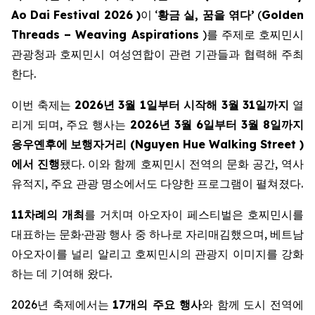
Ao Dai Festival 2026 )
이 ‘
황금 실, 꿈을 엮다’
(
Golden
Threads – Weaving Aspirations
)를 주제로 호찌민시
관광청과 호찌민시 여성연합이 관련 기관들과 협력해 주최
한다.
이번 축제는
2026
년
3
월
1
일부터
시작해
3
월
31
일까지
열
리게 되며, 주요 행사는
2026
년
3
월
6
일부터
3
월
8
일까지
응우옌후에
보행자거리 (
Nguyen Hue Walking Street
)
에서
진행
됐다. 이와 함께 호찌민시 전역의 문화 공간, 역사
유적지, 주요 관광 명소에서도 다양한 프로그램이 펼쳐졌다.
11
차례의
개최
를 거치며 아오자이 페스티벌은 호찌민시를
대표하는 문화·관광 행사 중 하나로 자리매김했으며, 베트남
아오자이를 널리 알리고 호찌민시의 관광지 이미지를 강화
하는 데 기여해 왔다.
2026년 축제에서는
17개의 주요 행사
와 함께 도시 전역에