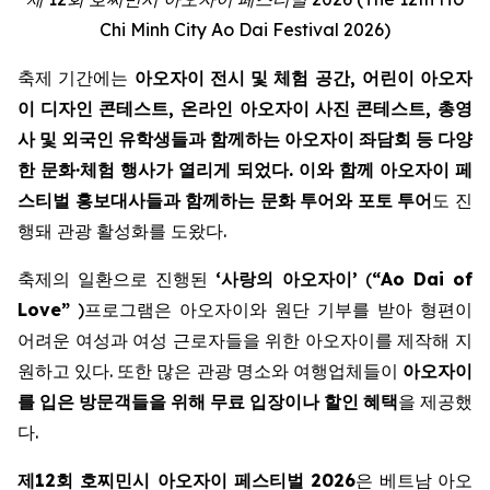
Chi Minh City Ao Dai Festival 2026)
축제 기간에는
아오자이
전시
및
체험
공간
,
어린이
아오자
이
디자인
콘테스트
,
온라인
아오자이
사진
콘테스트
,
총영
사
및
외국인
유학생들과
함께하는
아오자이
좌담회
등
다양
한
문화
·
체험
행사가
열리게
되었다
.
이와
함께
아오자이
페
스티벌
홍보대사들과
함께하는
문화
투어와
포토
투어
도 진
행돼 관광 활성화를 도왔다.
축제의 일환으로 진행된
‘
사랑의
아오자이
’
(
“Ao Dai of
Love”
)프로그램은 아오자이와 원단 기부를 받아 형편이
어려운 여성과 여성 근로자들을 위한 아오자이를 제작해 지
원하고 있다. 또한 많은 관광 명소와 여행업체들이
아오자이
를
입은
방문객들을
위해
무료
입장이나
할인
혜택
을 제공했
다.
제12회 호찌민시 아오자이 페스티벌 2026
은 베트남 아오