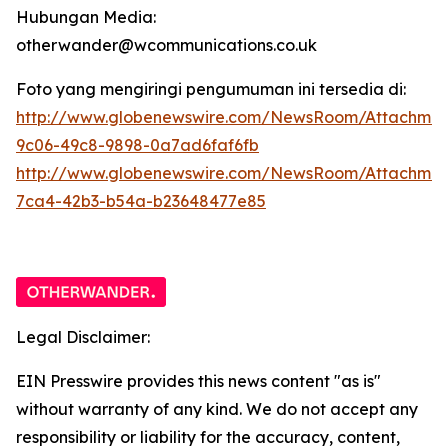
Hubungan Media:
otherwander@wcommunications.co.uk
Foto yang mengiringi pengumuman ini tersedia di:
http://www.globenewswire.com/NewsRoom/Attachmen
9c06-49c8-9898-0a7ad6faf6fb
http://www.globenewswire.com/NewsRoom/Attachme
7ca4-42b3-b54a-b23648477e85
Legal Disclaimer:
EIN Presswire provides this news content "as is"
without warranty of any kind. We do not accept any
responsibility or liability for the accuracy, content,